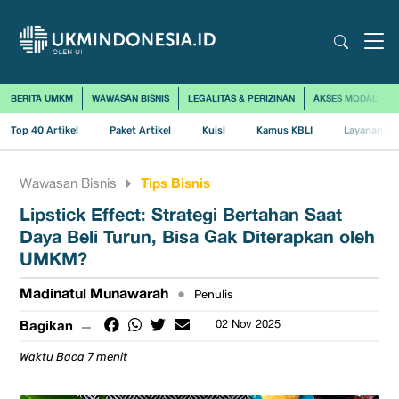
BERITA UMKM
WAWASAN BISNIS
LEGALITAS & PERIZINAN
AKSES MODAL
Top 40 Artikel
Paket Artikel
Kuis!
Kamus KBLI
Layanan Us
Tips Bisnis
Wawasan Bisnis
Lipstick Effect: Strategi Bertahan Saat
Daya Beli Turun, Bisa Gak Diterapkan oleh
UMKM?
Madinatul Munawarah
•
Penulis
Bagikan
02 Nov 2025
Waktu Baca 7 menit