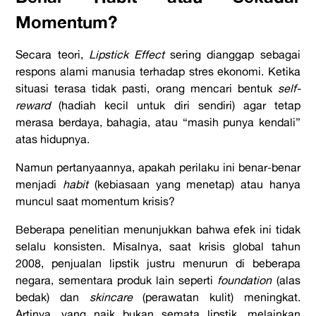
Momentum?
Secara teori,
Lipstick Effect
sering dianggap sebagai
respons alami manusia terhadap stres ekonomi. Ketika
situasi terasa tidak pasti, orang mencari bentuk
self-
reward
(hadiah kecil untuk diri sendiri) agar tetap
merasa berdaya, bahagia, atau “masih punya kendali”
atas hidupnya.
Namun pertanyaannya, apakah perilaku ini benar-benar
menjadi
habit
(kebiasaan yang menetap) atau hanya
muncul saat momentum krisis?
Beberapa penelitian menunjukkan bahwa efek ini tidak
selalu konsisten. Misalnya, saat krisis global tahun
2008, penjualan lipstik justru menurun di beberapa
negara, sementara produk lain seperti
foundation
(alas
bedak) dan
skincare
(perawatan kulit) meningkat.
Artinya, yang naik bukan semata lipstik, melainkan