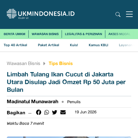
BERITA UMKM
WAWASAN BISNIS
LEGALITAS & PERIZINAN
AKSES MODAL
Top 40 Artikel
Paket Artikel
Kuis!
Kamus KBLI
Layanan Us
Tips Bisnis
Wawasan Bisnis
Limbah Tulang Ikan Cucut di Jakarta
Utara Disulap Jadi Omzet Rp 50 Juta per
Bulan
Madinatul Munawarah
•
Penulis
Bagikan
19 Jun 2026
Waktu Baca 7 menit