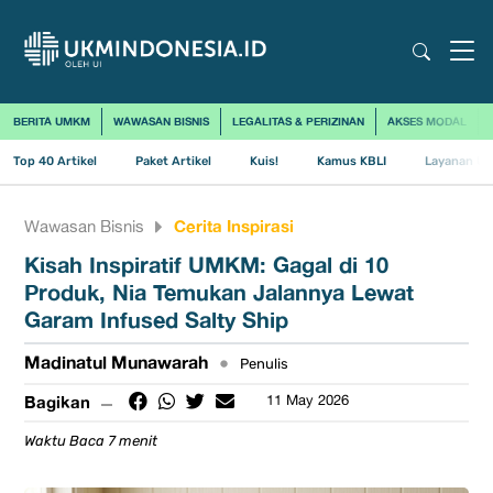
BERITA UMKM
WAWASAN BISNIS
LEGALITAS & PERIZINAN
AKSES MODAL
Top 40 Artikel
Paket Artikel
Kuis!
Kamus KBLI
Layanan Us
Cerita Inspirasi
Wawasan Bisnis
Kisah Inspiratif UMKM: Gagal di 10
Produk, Nia Temukan Jalannya Lewat
Garam Infused Salty Ship
Madinatul Munawarah
•
Penulis
Bagikan
11 May 2026
Waktu Baca 7 menit