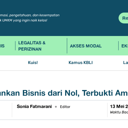
rmasi, pengetahuan, dan kesempatan
Re
k UMKM yang ingin naik kelas!
LEGALITAS &
IS
AKSES MODAL
EK
PERIZINAN
Kuis!
Kamus KBLI
L
nkan Bisnis dari Nol, Terbukti A
Sonia Fatmarani
13 Mei 
•
Editor
Waktu Bac