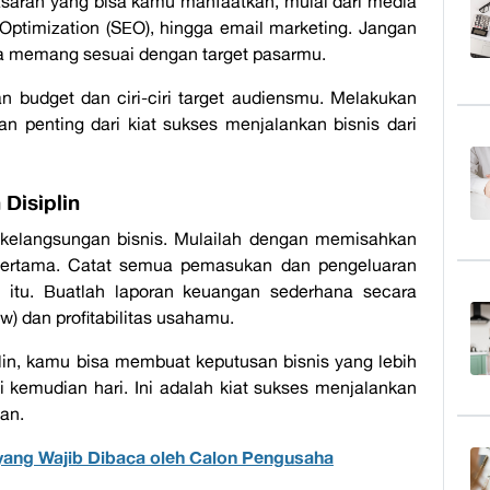
masaran yang bisa kamu manfaatkan, mulai dari media
Optimization (SEO)
, hingga
email marketing
. Jangan
a memang sesuai dengan target pasarmu.
gan
budget
dan ciri-ciri target audiensmu. Melakukan
an penting dari
kiat sukses menjalankan bisnis dari
Disiplin
 kelangsungan bisnis. Mulailah dengan memisahkan
i pertama. Catat semua pemasukan dan pengeluaran
un itu. Buatlah laporan keuangan sederhana secara
ow
) dan profitabilitas usahamu.
in, kamu bisa membuat keputusan bisnis yang lebih
i kemudian hari. Ini adalah
kiat sukses menjalankan
an.
 yang Wajib Dibaca oleh Calon Pengusaha