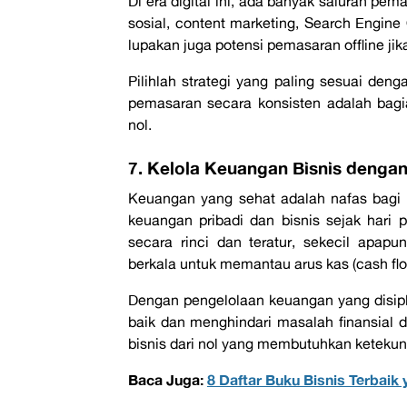
Di era digital ini, ada banyak saluran pe
sosial,
content marketing
,
Search Engine 
lupakan juga potensi pemasaran
offline
jik
Pilihlah strategi yang paling sesuai den
pemasaran secara konsisten adalah bagi
nol
.
7. Kelola Keuangan Bisnis dengan 
Keuangan yang sehat adalah nafas bagi
keuangan pribadi dan bisnis sejak har
secara rinci dan teratur, sekecil apap
berkala untuk memantau arus kas (
cash fl
Dengan pengelolaan keuangan yang disipl
baik dan menghindari masalah finansial d
bisnis dari nol
yang membutuhkan ketekun
Baca Juga:
8 Daftar Buku Bisnis Terbaik