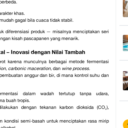
berbeda.
rakter khas.
 mudah gagal bila cuaca tidak stabil.
uk diferensiasi produk — misalnya menciptakan seri
engan kisah pascapanen yang menarik.
al – Inovasi dengan Nilai Tambah
sorot karena munculnya berbagai metode fermentasi
ion, carbonic maceration,
dan
wine process.
k pembuatan anggur dan bir, di mana kontrol suhu dan
ermentasi dalam wadah tertutup tanpa udara,
a buah tropis.
ilakukan dengan tekanan karbon dioksida (CO₂),
m kondisi semi-basah untuk menciptakan rasa mirip
alkohol.