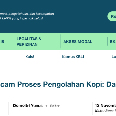
rmasi, pengetahuan, dan kesempatan
Re
k UMKM yang ingin naik kelas!
LEGALITAS &
IS
AKSES MODAL
EK
PERIZINAN
Kuis!
Kamus KBLI
L
cam Proses Pengolahan Kopi: Dar
Demeitri Yunus
13 Novemb
•
Editor
Waktu Baca 7