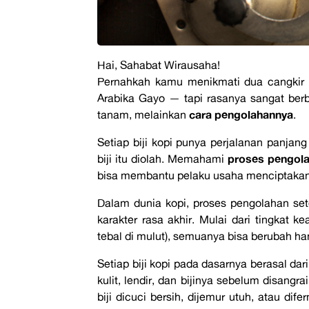
Hai, Sahabat Wirausaha!
Pernahkah kamu menikmati dua cangkir 
Arabika Gayo — tapi rasanya sangat berb
cara pengolahannya
tanam, melainkan
.
Setiap biji kopi punya perjalanan panja
proses pengola
biji itu diolah. Memahami
bisa membantu pelaku usaha menciptakan r
Dalam dunia kopi, proses pengolahan se
karakter rasa akhir. Mulai dari tingkat
tebal di mulut), semuanya bisa berubah h
Setiap biji kopi pada dasarnya berasal dari
kulit, lendir, dan bijinya sebelum disang
biji dicuci bersih, dijemur utuh, atau d