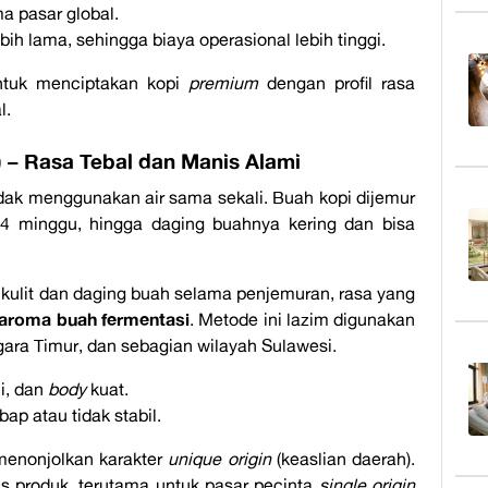
a pasar global.
ih lama, sehingga biaya operasional lebih tinggi.
ntuk menciptakan kopi
premium
dengan profil rasa
l.
) – Rasa Tebal dan Manis Alami
idak menggunakan air sama sekali. Buah kopi dijemur
–4 minggu, hingga daging buahnya kering dan bisa
 kulit dan daging buah selama penjemuran, rasa yang
eraroma buah fermentasi
. Metode ini lazim digunakan
ggara Timur, dan sebagian wilayah Sulawesi.
i, dan
body
kuat.
ap atau tidak stabil.
 menonjolkan karakter
unique origin
(keaslian daerah).
as produk, terutama untuk pasar pecinta
single origin