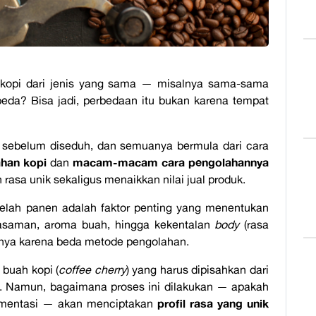
kopi dari jenis yang sama — misalnya sama-sama
eda? Bisa jadi, perbedaan itu bukan karena tempat
ng sebelum diseduh, dan semuanya bermula dari cara
han kopi
macam-macam cara pengolahannya
dan
asa unik sekaligus menaikkan nilai jual produk.
telah panen adalah faktor penting yang menentukan
 keasaman, aroma buah, hingga kekentalan
body
(rasa
anya karena beda metode pengolahan.
 buah kopi (
coffee cherry
) yang harus dipisahkan dari
rai. Namun, bagaimana proses ini dilakukan — apakah
profil rasa yang unik
ifermentasi — akan menciptakan