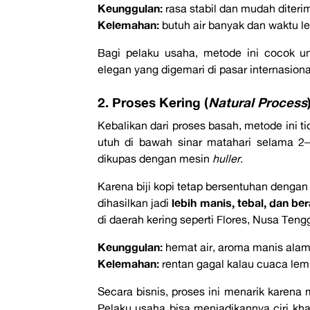
Keunggulan:
rasa stabil dan mudah diterim
Kelemahan:
butuh air banyak dan waktu leb
Bagi pelaku usaha, metode ini cocok u
elegan yang digemari di pasar internasiona
2. Proses Kering (
Natural Process
Kebalikan dari proses basah, metode ini t
utuh di bawah sinar matahari selama 2
dikupas dengan mesin
huller
.
Karena biji kopi tetap bersentuhan dengan
lebih manis, tebal, dan b
dihasilkan jadi
di daerah kering seperti Flores, Nusa Ten
Keunggulan:
hemat air, aroma manis alam
Kelemahan:
rentan gagal kalau cuaca lemb
Secara bisnis, proses ini menarik karena
Pelaku usaha bisa menjadikannya ciri kh