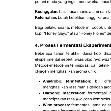
petani muda yang ingin menawarkan rasa 
Keunggulan:
hasil rasa manis alami dan ka
Kelemahan:
butuh ketelitian tinggi karena
Bagi pelaku usaha, metode ini cocok unt
kopi “Honey Gayo” atau “Honey Flores” d
4. Proses Fermentasi Eksperiment
Beberapa tahun terakhir, dunia kopi di
eksperimental seperti
anaerobic fermentat
Metode-metode ini terinspirasi dari tekni
oksigen menghasilkan aroma unik.
Anaerobic fermentation:
biji dif
menghasilkan rasa manis dengan arom
Carbonic maceration:
fermentasi d
menciptakan rasa
juicy
dan kompleks.
Wine process:
fermentasi lama dala
minuman fermentasi, tapi tetap bebas 