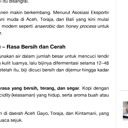
 itu disangrai.
panen makin berkembang. Menurut Asosiasi Eksportir
ani muda di Aceh, Toraja, dan Bali yang kini mulai
 modern seperti
anaerobic
dan
honey process
untuk
r.
) – Rasa Bersih dan Cerah
unakan air dalam jumlah besar untuk mencuci lendir
 kulit luarnya, lalu bijinya difermentasi selama 12–48
telah itu, biji dicuci bersih dan dijemur hingga kadar
rasa yang bersih, terang, dan segar
h
. Kopi dengan
cidity
(keasaman) yang hidup, serta aroma buah atau
n di daerah Aceh Gayo, Toraja, dan Kintamani, yang
uaca sejuk.