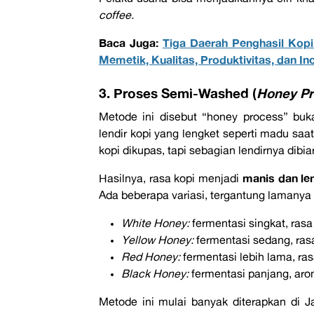
coffee.
Baca Juga:
Tiga Daerah Penghasil Kopi
Memetik, Kualitas, Produktivitas, dan In
3. Proses Semi-Washed (
Honey P
Metode ini disebut “honey process” bu
lendir kopi yang lengket seperti madu saa
kopi dikupas, tapi sebagian lendirnya dibi
manis dan l
Hasilnya, rasa kopi menjadi
Ada beberapa variasi, tergantung lamanya 
White Honey:
fermentasi singkat, rasa
Yellow Honey:
fermentasi sedang, ras
Red Honey:
fermentasi lebih lama, ra
Black Honey:
fermentasi panjang, aro
Metode ini mulai banyak diterapkan di J