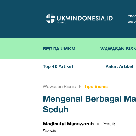
Info
untu
BERITA UMKM
WAWASAN BISN
Top 40 Artikel
Paket Artikel
Tips Bisnis
Wawasan Bisnis
Mengenal Berbagai Ma
Seduh
Madinatul Munawarah
•
Penulis
Penulis