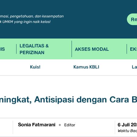
rmasi, pengetahuan, dan kesempatan
Re
k UMKM yang ingin naik kelas!
LEGALITAS &
IS
AKSES MODAL
EK
PERIZINAN
Kuis!
Kamus KBLI
L
ningkat, Antisipasi dengan Cara 
Sonia Fatmarani
6 Juli 2
•
Editor
Waktu Bac