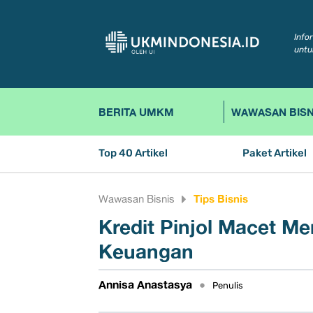
Info
untu
BERITA UMKM
WAWASAN BISN
Top 40 Artikel
Paket Artikel
Tips Bisnis
Wawasan Bisnis
Kredit Pinjol Macet Me
Keuangan
Annisa Anastasya
•
Penulis