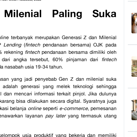
Milenial Paling Suka
line terbanyak merupakan Generasi Z dan Milenial
P
Lending
(
fintech
pendanaan bersama) OJK pada
% rekening
fintech
pendanaan bersama dimiliki oleh
 dari angka tersebut, 60% pinjaman dari
fintech
a nasabah usia 19-34 tahun.
san yang jadi penyebab Gen Z dan milenial suka
 adalah generasi yang melek teknologi sehingga
dan mencari informasi terkait pinjol. Jika dulunya
arang bisa dilakukan secara digital. Syaratnya juga
ikasi belanja
online
seperti
e-commerce,
pemesanan
enawarkan layanan
pay later
yang termasuk utang
elompok usia produktif yang bekerja dan memiliki