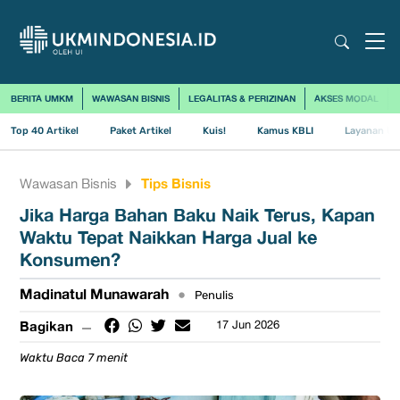
BERITA UMKM
WAWASAN BISNIS
LEGALITAS & PERIZINAN
AKSES MODAL
Top 40 Artikel
Paket Artikel
Kuis!
Kamus KBLI
Layanan Us
Tips Bisnis
Wawasan Bisnis
Jika Harga Bahan Baku Naik Terus, Kapan
Waktu Tepat Naikkan Harga Jual ke
Konsumen?
Madinatul Munawarah
•
Penulis
Bagikan
17 Jun 2026
Waktu Baca 7 menit