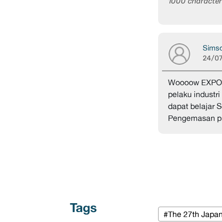
1000 character 
Sims
24/0
Woooow EXPO y
pelaku industri
dapat belajar S
Pengemasan pro
Tags
#The 27th Japan