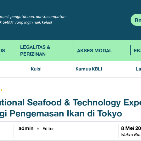
rmasi, pengetahuan, dan kesempatan
Re
k UMKM yang ingin naik kelas!
LEGALITAS &
IS
AKSES MODAL
EK
PERIZINAN
Kuis!
Kamus KBLI
L
h
ational Seafood & Technology Ex
gi Pengemasan Ikan di Tokyo
admin
8 Mei 2
•
Editor
Waktu Bac