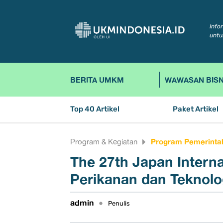
Info
untu
BERITA UMKM
WAWASAN BISN
Top 40 Artikel
Paket Artikel
Program Pemerinta
Program & Kegiatan
The 27th Japan Intern
Perikanan dan Teknolo
admin
•
Penulis