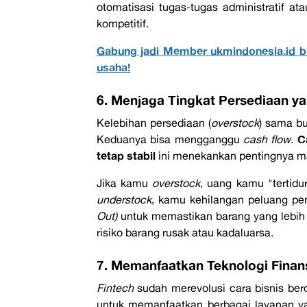
otomatisasi tugas-tugas administratif at
kompetitif.
Gabung jadi Member ukmindonesia.id b
usaha!
6. Menjaga Tingkat Persediaan y
Kelebihan persediaan (
overstock
) sama b
C
Keduanya bisa mengganggu
cash flow
.
tetap stabil
ini menekankan pentingnya m
Jika kamu
overstock
, uang kamu "tertidu
understock
, kamu kehilangan peluang pe
Out)
untuk memastikan barang yang lebih 
risiko barang rusak atau kadaluarsa.
7. Memanfaatkan Teknologi Finans
Fintech
sudah merevolusi cara bisnis be
untuk memanfaatkan berbagai layanan ya