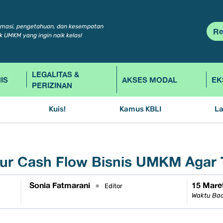
rmasi, pengetahuan, dan kesempatan
Re
k UMKM yang ingin naik kelas!
LEGALITAS &
IS
AKSES MODAL
EK
PERIZINAN
Kuis!
Kamus KBLI
L
tur Cash Flow Bisnis UMKM Agar T
Sonia Fatmarani
15 Mare
•
Editor
Waktu Bac