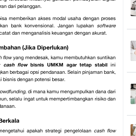
n dari pelanggan.
isa memberikan akses modal usaha dengan proses
gkan bank konvensional. Jangan lupakan
software
atat dan menganalisis keuangan dengan akurat.
bahan (Jika Diperlukan)
h flow
yang mendesak, kamu membutuhkan suntikan
ur
cash flow
bisnis UMKM agar tetap stabil
ini
n berbagai opsi pendanaan. Selain pinjaman bank,
 bisnis dengan potensi besar.
rowdfunding
, di mana kamu mengumpulkan dana dari
un, selalu ingat untuk mempertimbangkan risiko dan
danaan.
Berkala
mengetahui apakah strategi pengelolaan
cash flow