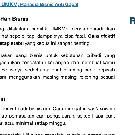
 UMKM, Rahasia Bisnis Anti Gagal
dan Bisnis
R
ing dilakukan pemilik UMKM: mencampuradukkan
Cara efektif
ihat sepele, tapi dampaknya bisa fatal.
tap stabil
yang kedua ini sangat penting.
nakan uang bisnis untuk kebutuhan pribadi yang
engacaukan pencatatan keuangan dan membuat kamu
. Solusinya sederhana: buat rekening bank terpisah
 dalam menggunakan masing-masing rekening sesuai
in
 denyut nadi bisnis mu. Cara mengatur
cash flow
ini
ap pemasukan dan pengeluaran, sekecil apa pun.
ari atau minimal setiap minggu.
mengetahui jika ada masalah, misalnya pengeluaran