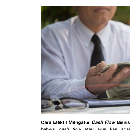
Cara Efektif Mengatur
Cash Flow
Bisni
bahwa
cash flow
atau arus kas adal