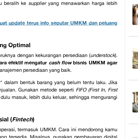
au beralih ke
supplier
yang menawarkan harga lebih
uat update terus info seputar UMKM dan peluang
ang Optimal
uruknya dengan kekurangan persediaan (
understock
).
ara efektif mengatur
cash flow
bisnis UMKM agar
anajemen persediaan yang baik.
r" dalam bentuk barang yang belum tentu laku. Jika
njualan. Gunakan metode seperti
FIFO (First In, First
dulu masuk, lebih dulu keluar, sehingga mengurangi
ial (
Fintech
)
roperasi, termasuk UMKM. Cara ini mendorong kamu
ng tersedia. Misalnya, gunakan pembayaran digital