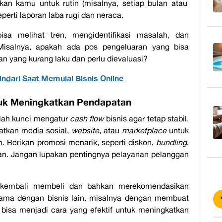
kan kamu untuk rutin (misalnya, setiap bulan atau
perti laporan laba rugi dan neraca.
isa melihat tren, mengidentifikasi masalah, dan
isalnya, apakah ada pos pengeluaran yang bisa
n yang kurang laku dan perlu dievaluasi?
ndari Saat Memulai Bisnis Online
uk Meningkatkan Pendapatan
alah kunci mengatur
cash flow
bisnis agar tetap stabil.
aatkan media sosial,
website
, atau
marketplace
untuk
. Berikan promosi menarik, seperti diskon,
bundling
,
an. Jangan lupakan pentingnya pelayanan pelanggan
 kembali membeli dan bahkan merekomendasikan
 sama dengan bisnis lain, misalnya dengan membuat
 bisa menjadi cara yang efektif untuk meningkatkan