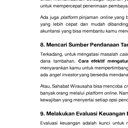
untuk mempercepat penerimaan pembayara
Ada juga
platform
pinjaman
online
yang b
yang lebih cepat dan mudah dibandin
akuntansi yang bisa membantu kamu menc
8. Mencari Sumber Pendanaan Tam
Terkadang, untuk mengatasi masalah
cas
Cara efektif mengat
dana tambahan.
menyarankan kamu untuk mempertimbangka
ada
angel investor
yang bersedia mendanai
Atau, Sahabat Wirausaha bisa mencoba
c
banyak orang melalui
platform online
. Nam
kewajiban yang menyertai setiap opsi pen
9. Melakukan Evaluasi Keuangan 
Evaluasi keuangan adalah kunci untuk 