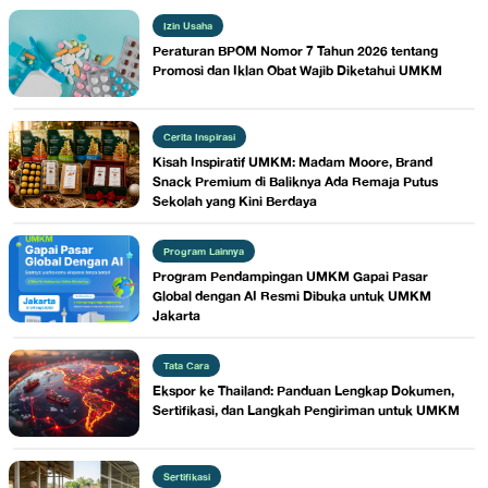
Izin Usaha
Peraturan BPOM Nomor 7 Tahun 2026 tentang
Promosi dan Iklan Obat Wajib Diketahui UMKM
Cerita Inspirasi
Kisah Inspiratif UMKM: Madam Moore, Brand
Snack Premium di Baliknya Ada Remaja Putus
Sekolah yang Kini Berdaya
Program Lainnya
Program Pendampingan UMKM Gapai Pasar
Global dengan AI Resmi Dibuka untuk UMKM
Jakarta
Tata Cara
Ekspor ke Thailand: Panduan Lengkap Dokumen,
Sertifikasi, dan Langkah Pengiriman untuk UMKM
Sertifikasi