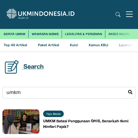
BERITA UMKM
WAWASAN BISNIS
LEGALITAS & PERIZINAN
AKSES MODAL
Top 40 Artikel
Paket Artikel
Kuis!
Kamus KBLI
Layanan Us
Search
Tips Bisnis
UMKM Batasi Penggunaan QRIS, Benarkah demi
Hindari Pajak?