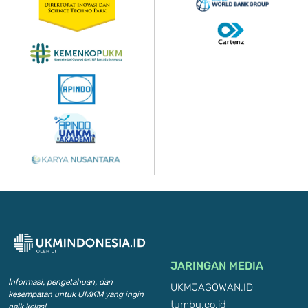
JARINGAN MEDIA
Informasi, pengetahuan, dan
UKMJAGOWAN.ID
kesempatan
untuk UMKM yang ingin
tumbu.co.id
naik kelas!