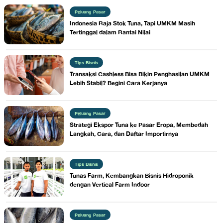
Peluang Pasar
Indonesia Raja Stok Tuna, Tapi UMKM Masih
Tertinggal dalam Rantai Nilai
Tips Bisnis
Transaksi Cashless Bisa Bikin Penghasilan UMKM
Lebih Stabil? Begini Cara Kerjanya
Peluang Pasar
Strategi Ekspor Tuna ke Pasar Eropa, Membedah
Langkah, Cara, dan Daftar Importirnya
Tips Bisnis
Tunas Farm, Kembangkan Bisnis Hidroponik
dengan Vertical Farm Indoor
Peluang Pasar