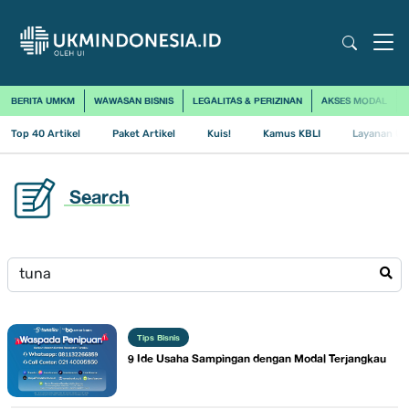
BERITA UMKM
WAWASAN BISNIS
LEGALITAS & PERIZINAN
AKSES MODAL
Top 40 Artikel
Paket Artikel
Kuis!
Kamus KBLI
Layanan Us
Search
Tips Bisnis
9 Ide Usaha Sampingan dengan Modal Terjangkau