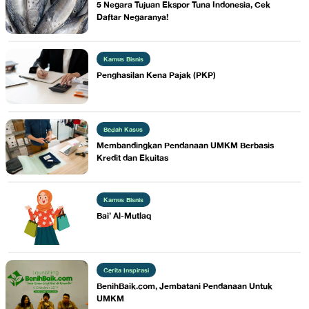
5 Negara Tujuan Ekspor Tuna Indonesia, Cek
Daftar Negaranya!
Kamus Bisnis
Penghasilan Kena Pajak (PKP)
Bedah Kasus
​Membandingkan Pendanaan UMKM Berbasis
Kredit dan Ekuitas
Kamus Bisnis
Bai’ Al-Mutlaq
Cerita Inspirasi
​BenihBaik.com, Jembatani Pendanaan Untuk
UMKM