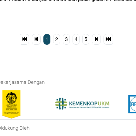
1
2
3
4
5
Bekerjasama Dengan
Didukung Oleh