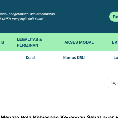
rmasi, pengetahuan, dan kesempatan
Re
k UMKM yang ingin naik kelas!
LEGALITAS &
IS
AKSES MODAL
EK
PERIZINAN
Kuis!
Kamus KBLI
L
 Menata Pola Kebiasaan Keuangan Sehat agar B