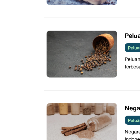
Pelu
Pelua
Peluan
terbes
Nega
Pelua
Negara
Indone