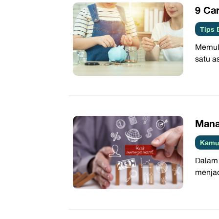
9 Ca
Tips 
Memula
satu a
Manaj
Kamus
Dalam 
menjad