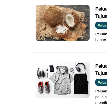
Pelua
Tuju
Pelua
Peluan
bahan 
Pelu
Tuju
Pelua
Pelua
pakai
memilik