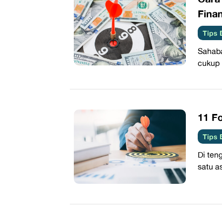
Finan
Tips 
Sahaba
cukup 
11 Fo
Tips 
Di ten
satu a