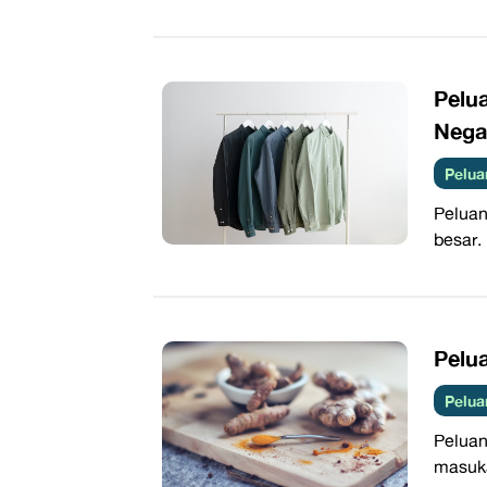
Pelua
Nega
Pelua
Peluan
besar. 
Pelu
Pelua
Peluan
masuka