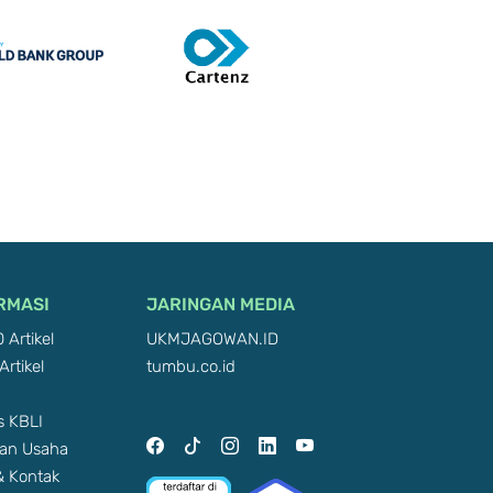
RMASI
JARINGAN MEDIA
 Artikel
UKMJAGOWAN.ID
Artikel
tumbu.co.id
 KBLI
an Usaha
 & Kontak