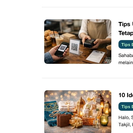
Tips
Teta
Tips 
Sahaba
melain
10 I
Tips 
Halo, 
Takjil