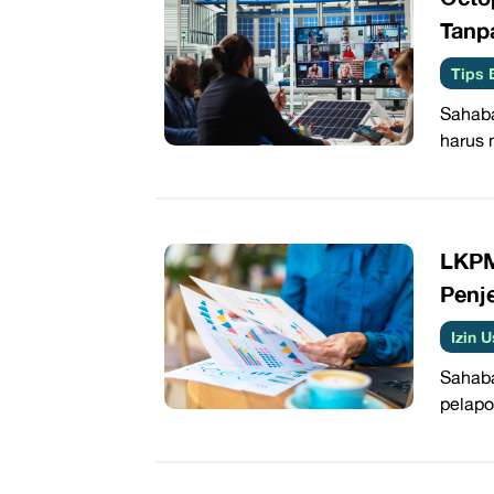
Tanp
Tips 
Sahab
harus 
LKPM
Penj
Izin 
Sahaba
pelapo