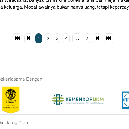
a keluarga. Modal awalnya bukan hanya uang, tetapi kepercayaa
1
2
3
4
…
7
Bekerjasama Dengan
Didukung Oleh