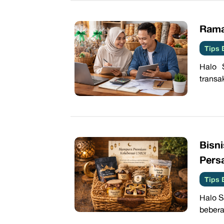
Rama
Tips 
Halo 
transak
Bisn
Pers
Tips 
Halo S
bebera