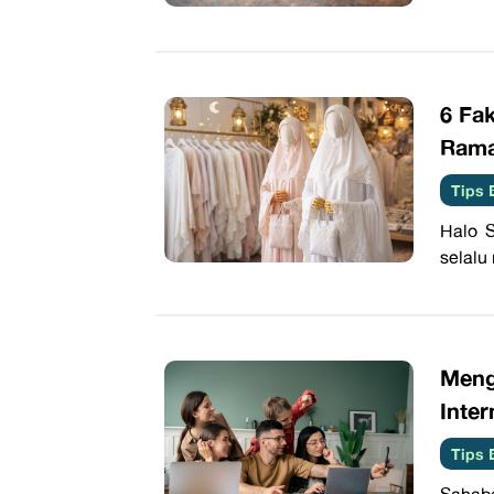
6 Fa
Ram
Tips 
Halo 
selalu
Meng
Inter
Tips 
Sahaba