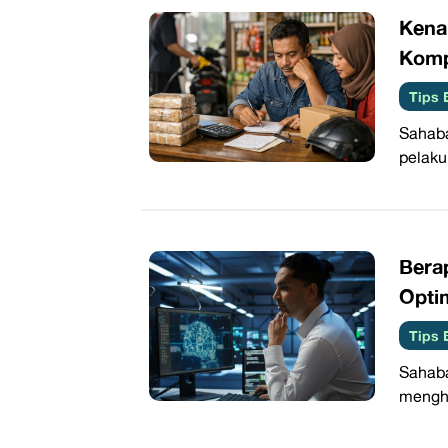
Kena
Kompe
Tips 
Sahaba
pelaku
Bera
Opti
Tips 
Sahab
menghe