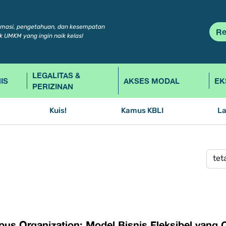
rmasi, pengetahuan, dan kesempatan
Re
k UMKM yang ingin naik kelas!
LEGALITAS &
IS
AKSES MODAL
EK
PERIZINAN
Kuis!
Kamus KBLI
L
pus Organization: Model Bisnis Fleksibel ya