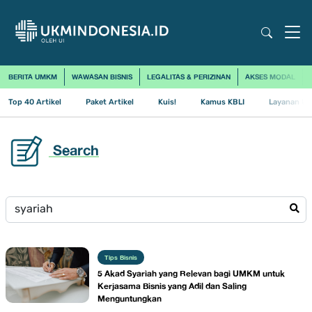
BERITA UMKM
WAWASAN BISNIS
LEGALITAS & PERIZINAN
AKSES MODAL
Top 40 Artikel
Paket Artikel
Kuis!
Kamus KBLI
Layanan Us
Search
Tips Bisnis
5 Akad Syariah yang Relevan bagi UMKM untuk
Kerjasama Bisnis yang Adil dan Saling
Menguntungkan