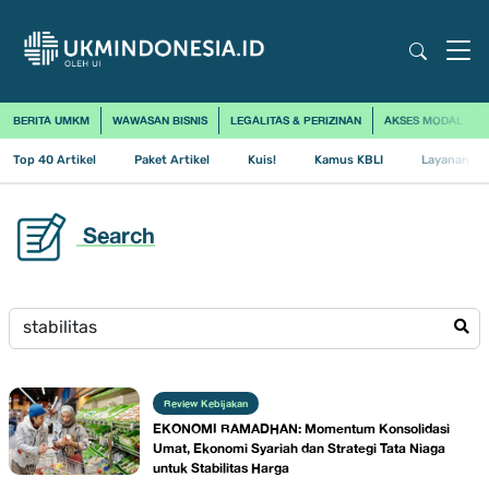
BERITA UMKM
WAWASAN BISNIS
LEGALITAS & PERIZINAN
AKSES MODAL
Top 40 Artikel
Paket Artikel
Kuis!
Kamus KBLI
Layanan Us
Search
Review Kebijakan
EKONOMI RAMADHAN: Momentum Konsolidasi
Umat, Ekonomi Syariah dan Strategi Tata Niaga
untuk Stabilitas Harga