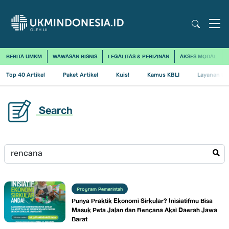
BERITA UMKM
WAWASAN BISNIS
LEGALITAS & PERIZINAN
AKSES MODAL
Top 40 Artikel
Paket Artikel
Kuis!
Kamus KBLI
Layanan Us
Search
Program Pemerintah
Punya Praktik Ekonomi Sirkular? Inisiatifmu Bisa
Masuk Peta Jalan dan Rencana Aksi Daerah Jawa
Barat