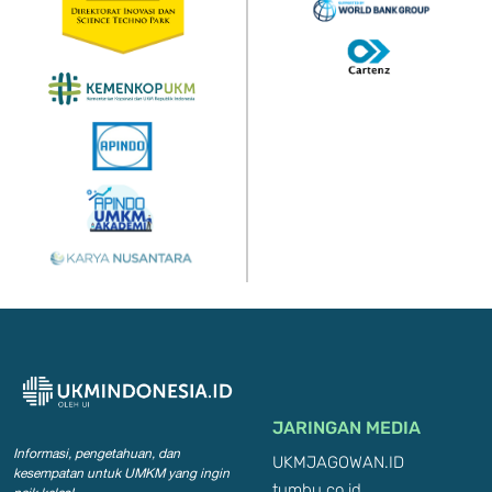
JARINGAN MEDIA
Informasi, pengetahuan, dan
UKMJAGOWAN.ID
kesempatan
untuk UMKM yang ingin
tumbu.co.id