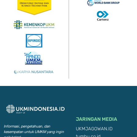
JARINGAN MEDIA
Informasi, pengetahuan, dan
UKMJAGOWAN.ID
kesempatan
untuk UMKM yang ingin
tumbu.co.id