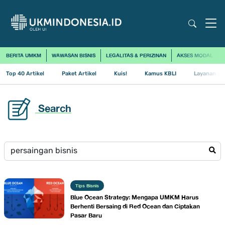
BERITA UMKM
WAWASAN BISNIS
LEGALITAS & PERIZINAN
AKSES MODAL
Top 40 Artikel
Paket Artikel
Kuis!
Kamus KBLI
Layanan Us
Search
Tips Bisnis
Blue Ocean Strategy: Mengapa UMKM Harus
Berhenti Bersaing di Red Ocean dan Ciptakan
Pasar Baru