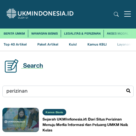
BERITA UMKM
WAWASAN BISNIS
LEGALITAS & PERIZINAN
AKSES MODAL
Top 40 Artikel
Paket Artikel
Kuis!
Kamus KBLI
Layanan Us
Search
Kamus Bisnis
Sejarah UKMIndonesia.id: Dari Situs Perizinan
Menuju Media Informasi dan Peluang UMKM Naik
Kelas