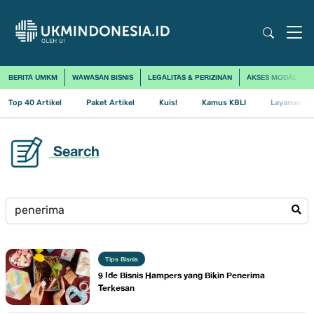
BERITA UMKM
WAWASAN BISNIS
LEGALITAS & PERIZINAN
AKSES MODAL
Top 40 Artikel
Paket Artikel
Kuis!
Kamus KBLI
Layanan Us
Search
Tips Bisnis
9 Ide Bisnis Hampers yang Bikin Penerima
Terkesan