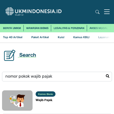
BERITA UMKM
WAWASAN BISNIS
LEGALITAS & PERIZINAN
AKSES MODAL
Top 40 Artikel
Paket Artikel
Kuis!
Kamus KBLI
Layanan Us
Search
Kamus Bisnis
Wajib Pajak