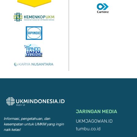
JARINGAN MEDIA
Informasi, pengetahuan, dan
UKMJAGOWAN.ID
kesempatan
untuk UMKM yang ingin
tumbu.co.id
naik kelas!