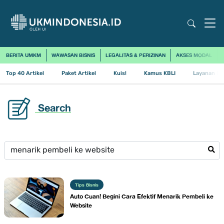
BERITA UMKM
WAWASAN BISNIS
LEGALITAS & PERIZINAN
AKSES MODAL
Top 40 Artikel
Paket Artikel
Kuis!
Kamus KBLI
Layanan Us
Search
Tips Bisnis
Auto Cuan! Begini Cara Efektif Menarik Pembeli ke
Website