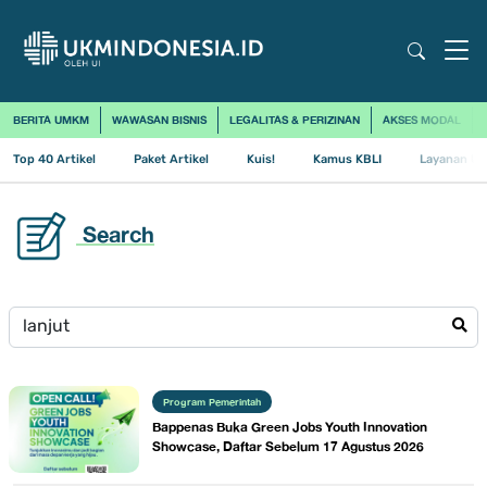
BERITA UMKM
WAWASAN BISNIS
LEGALITAS & PERIZINAN
AKSES MODAL
Top 40 Artikel
Paket Artikel
Kuis!
Kamus KBLI
Layanan Us
Search
Program Pemerintah
Bappenas Buka Green Jobs Youth Innovation
Showcase, Daftar Sebelum 17 Agustus 2026