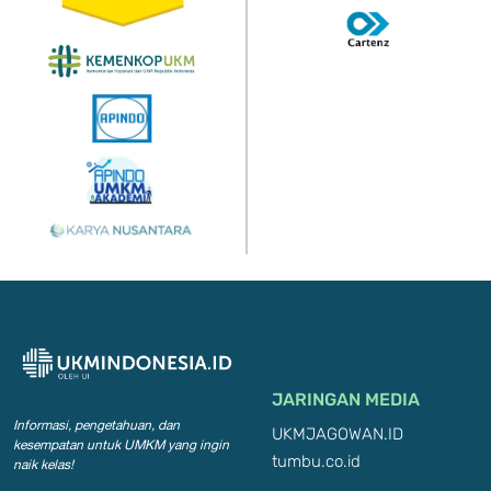
JARINGAN MEDIA
Informasi, pengetahuan, dan
UKMJAGOWAN.ID
kesempatan
untuk UMKM yang ingin
tumbu.co.id
naik kelas!