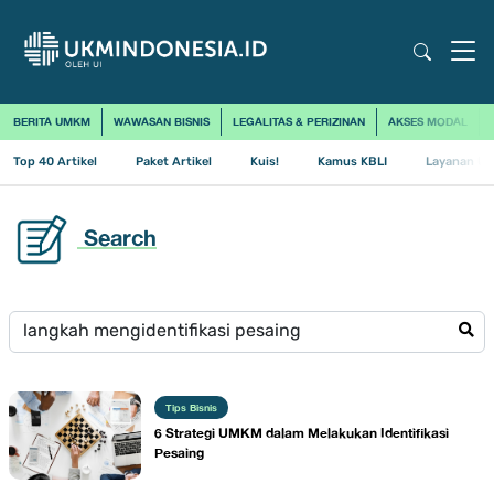
BERITA UMKM
WAWASAN BISNIS
LEGALITAS & PERIZINAN
AKSES MODAL
Top 40 Artikel
Paket Artikel
Kuis!
Kamus KBLI
Layanan Us
Search
Tips Bisnis
6 Strategi UMKM dalam Melakukan Identifikasi
Pesaing