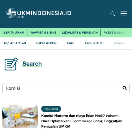
BERITA UMKM
WAWASAN BISNIS
LEGALITAS & PERIZINAN
AKSES MODAL
Top 40 Artikel
Paket Artikel
Kuis!
Kamus KBLI
Layanan Us
Search
Tips Bisnis
Komisi Platform dan Biaya Iklan Naik? Pahami
Cara Optimalkan E-commerce untuk Tingkatkan
Penjualan UMKM