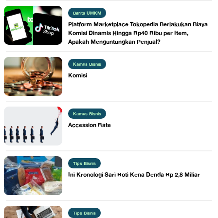
Berita UMKM
Platform Marketplace Tokopedia Berlakukan Biaya
Komisi Dinamis Hingga Rp40 Ribu per Item,
Apakah Menguntungkan Penjual?
Kamus Bisnis
Komisi
Kamus Bisnis
​Accession Rate
Tips Bisnis
Ini Kronologi Sari Roti Kena Denda Rp 2,8 Miliar
Tips Bisnis