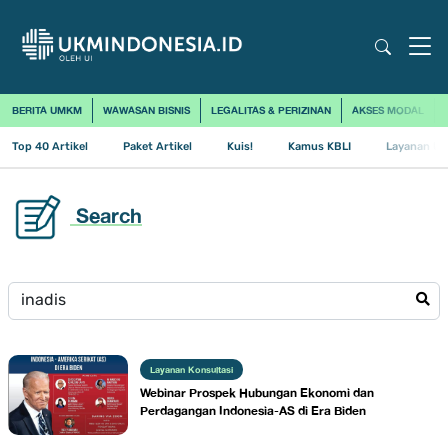
BERITA UMKM
WAWASAN BISNIS
LEGALITAS & PERIZINAN
AKSES MODAL
Top 40 Artikel
Paket Artikel
Kuis!
Kamus KBLI
Layanan Us
Search
Layanan Konsultasi
Webinar Prospek Hubungan Ekonomi dan
Perdagangan Indonesia-AS di Era Biden