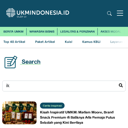
BERITA UMKM
WAWASAN BISNIS
LEGALITAS & PERIZINAN
AKSES MODAL
Top 40 Artikel
Paket Artikel
Kuis!
Kamus KBLI
Layanan Us
Search
Cerita Inspirasi
Kisah Inspiratif UMKM: Madam Moore, Brand
Snack Premium di Baliknya Ada Remaja Putus
Sekolah yang Kini Berdaya