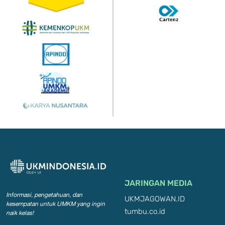
JARINGAN MEDIA
Informasi, pengetahuan, dan
UKMJAGOWAN.ID
kesempatan
untuk UMKM yang ingin
tumbu.co.id
naik kelas!