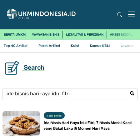
BERITA UMKM
WAWASAN BISNIS
LEGALITAS & PERIZINAN
AKSES MODAL
Top 40 Artikel
Paket Artikel
Kuis!
Kamus KBLI
Layanan Us
Search
Tips Bisnis
Ide Bisnis Hari Raya Idul Fitri, 7 Bisnis Modal Kecil
yang Bakal Laku di Momen Hari Raya