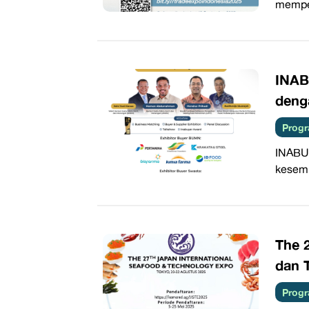
memper
INAB
deng
Progr
INABU
kesemp
The 
dan 
Progr