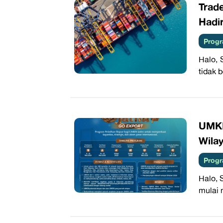
Trad
Hadi
Progr
Halo, 
tidak 
UMKM
Wila
Progr
Halo, 
mulai 