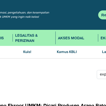
rmasi, pengetahuan, dan kesempatan
Re
k UMKM yang ingin naik kelas!
LEGALITAS &
IS
AKSES MODAL
EK
PERIZINAN
Kuis!
Kamus KBLI
L
ang Ekspor UMKM: Dicari Produsen Arang Bato