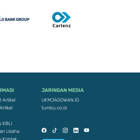
RMASI
JARINGAN MEDIA
 Artikel
UKMJAGOWAN.ID
Artikel
tumbu.co.id
 KBLI
an Usaha
 & Kontak