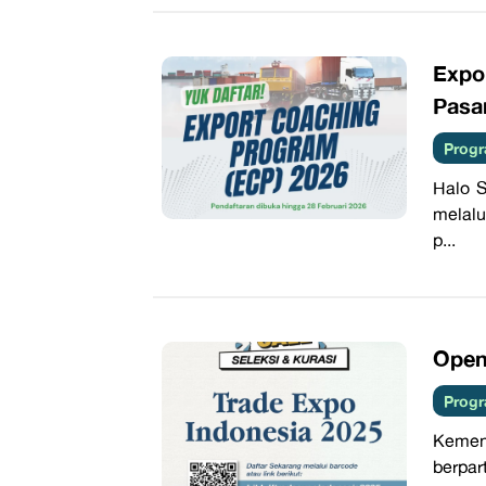
Expo
Pasa
Progr
Halo S
melalu
p...
Open
Progr
Kemen
berpar