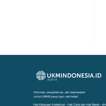
Informasi, pengetahuan, dan kesempatan
untuk UMKM yang ingin naik kelas!
Hak Kekayaan Intelektual - Hak Cipta dan Hak Merek - dim