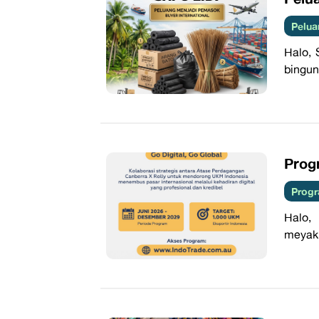
Pelua
Halo, 
bingun
Prog
Progr
Halo,
meyaki