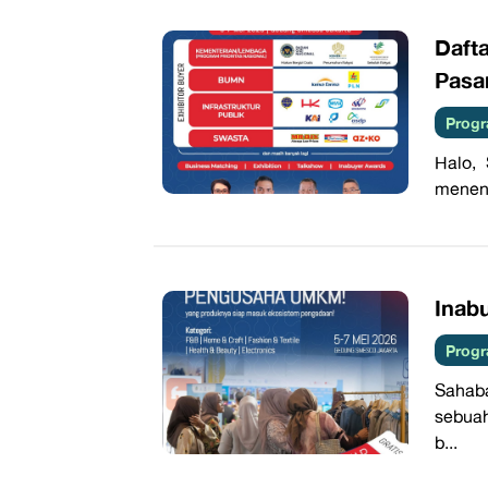
Daft
Pasa
Progr
Halo,
meneng
Inab
Progr
Sahab
sebuah
b...