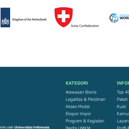
KATEGORI
INFO
Wawasan Bisnis
Top 40
Legalitas & Perizinan
Paket 
Akses Modal
Kuis!
Ekspor Impor
Kamus
Program & Kegiatan
Layan
Berita UMKM
Profil
Universitas Indonesia
iliki oleh
.