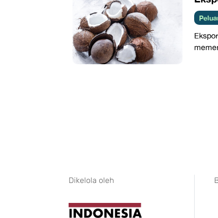
Pelua
Ekspo
memena
Dikelola oleh