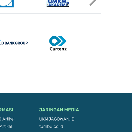
RMASI
JARINGAN MEDIA
 Artikel
UKMJAGOWAN.ID
Artikel
tumbu.co.id