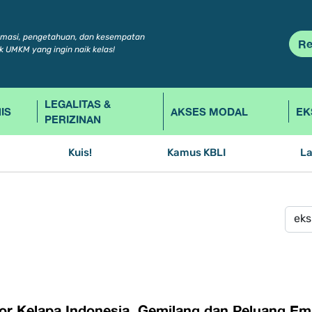
rmasi, pengetahuan, dan kesempatan
Re
k UMKM yang ingin naik kelas!
LEGALITAS &
IS
AKSES MODAL
EK
PERIZINAN
Kuis!
Kamus KBLI
L
or Kelapa Indonesia, Gemilang dan Peluang Ema