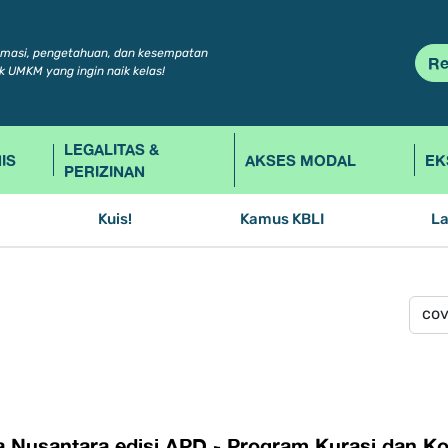
rmasi, pengetahuan, dan kesempatan
Re
k UMKM yang ingin naik kelas!
LEGALITAS &
IS
AKSES MODAL
EK
PERIZINAN
Kuis!
Kamus KBLI
L
a Nusantara edisi APD - Program Kurasi dan K