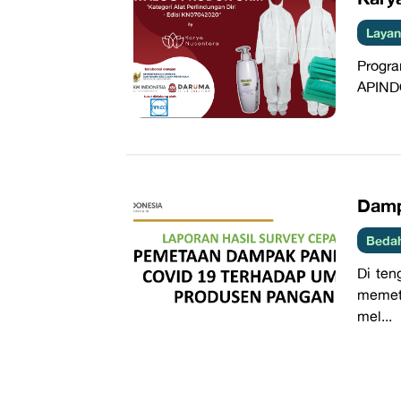
Layan
Progra
APINDO
Damp
Beda
Di ten
memet
mel...