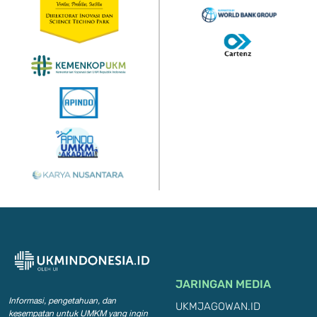
JARINGAN MEDIA
Informasi, pengetahuan, dan
UKMJAGOWAN.ID
kesempatan
untuk UMKM yang ingin