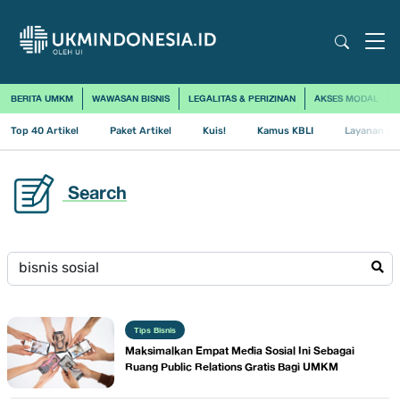
BERITA UMKM
WAWASAN BISNIS
LEGALITAS & PERIZINAN
AKSES MODAL
Top 40 Artikel
Paket Artikel
Kuis!
Kamus KBLI
Layanan Us
Search
Tips Bisnis
Maksimalkan Empat Media Sosial Ini Sebagai
Ruang Public Relations Gratis Bagi UMKM