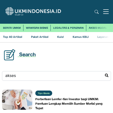
BERITA UMKM
WAWASAN BISNIS
LEGALITAS & PERIZINAN
AKSES MODAL
Top 40 Artikel
Paket Artikel
Kuis!
Kamus KBLI
Layanan Us
Search
Tips Bisnis
Perbedaan Lender dan Investor bagi UMKM:
Panduan Lengkap Memilih Sumber Modal yang
Tepat