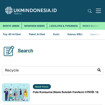
BERITA UMKM
WAWASAN BISNIS
LEGALITAS & PERIZINAN
AKSES MODAL
Top 40 Artikel
Paket Artikel
Kuis!
Kamus KBLI
Layanan Us
Search
Bedah Kasus
Pola Konsumsi Bisnis Setelah Pandemi COVID-19