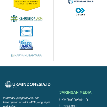
JARINGAN MEDIA
Informasi, pengetahuan, dan
UKMJAGOWAN.ID
kesempatan
untuk UMKM yang ingin
tumbu.co.id
naik kelas!