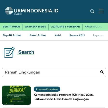
BERITA UMKM
WAWASAN BISNIS
LEGALITAS & PERIZINAN
AKSES MODAL
Top 40 Artikel
Paket Artikel
Kuis!
Kamus KBLI
Layanan Us
Search
Program Pemerintah
Kemenperin Buka Program IKM Hijau 2026,
Jadikan Bisnis Lebih Ramah Lingkungan