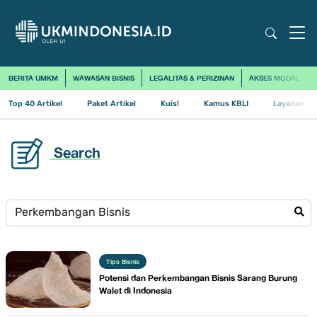
BERITA UMKM
WAWASAN BISNIS
LEGALITAS & PERIZINAN
AKSES MODAL
Top 40 Artikel
Paket Artikel
Kuis!
Kamus KBLI
Layanan Us
Search
Tips Bisnis
Potensi dan Perkembangan Bisnis Sarang Burung
Walet di Indonesia