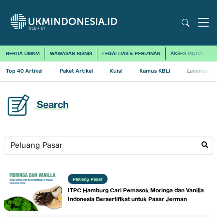
BERITA UMKM
WAWASAN BISNIS
LEGALITAS & PERIZINAN
AKSES MODAL
Top 40 Artikel
Paket Artikel
Kuis!
Kamus KBLI
Layanan Us
Search
Peluang Pasar
ITPC Hamburg Cari Pemasok Moringa dan Vanilla
Indonesia Bersertifikat untuk Pasar Jerman