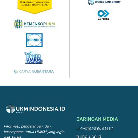
JARINGAN MEDIA
Informasi, pengetahuan, dan
UKMJAGOWAN.ID
kesempatan
untuk UMKM yang ingin
tumbu.co.id
naik kelas!