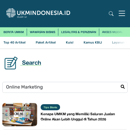
BERITA UMKM
WAWASAN BISNIS
LEGALITAS & PERIZINAN
AKSES MODAL
Top 40 Artikel
Paket Artikel
Kuis!
Kamus KBLI
Layanan Us
Search
Tips Bisnis
Kenapa UMKM yang Memiliki Saluran Jualan
Online Akan Lebih Unggul di Tahun 2026