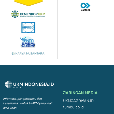
JARINGAN MEDIA
Informasi, pengetahuan, dan
UKMJAGOWAN.ID
kesempatan
untuk UMKM yang ingin
tumbu.co.id
naik kelas!