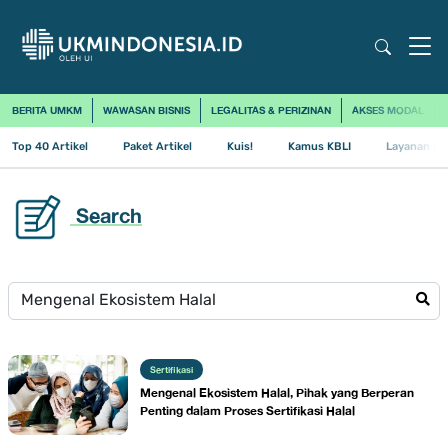
BERITA UMKM
WAWASAN BISNIS
LEGALITAS & PERIZINAN
AKSES MODAL
Top 40 Artikel
Paket Artikel
Kuis!
Kamus KBLI
Layanan Us
Search
Sertifikasi
Mengenal Ekosistem Halal, Pihak yang Berperan
Penting dalam Proses Sertifikasi Halal