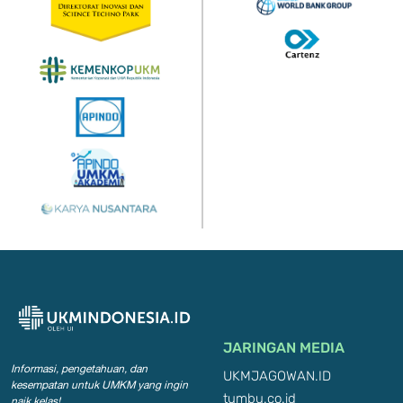
JARINGAN MEDIA
Informasi, pengetahuan, dan
UKMJAGOWAN.ID
kesempatan
untuk UMKM yang ingin
tumbu.co.id
naik kelas!