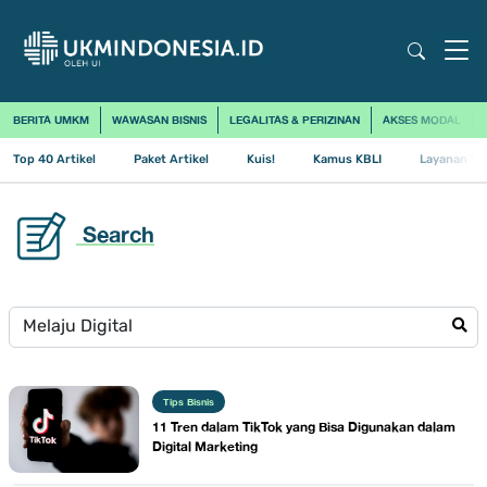
BERITA UMKM
WAWASAN BISNIS
LEGALITAS & PERIZINAN
AKSES MODAL
Top 40 Artikel
Paket Artikel
Kuis!
Kamus KBLI
Layanan Us
Search
Tips Bisnis
​11 Tren dalam TikTok yang Bisa Digunakan dalam
Digital Marketing