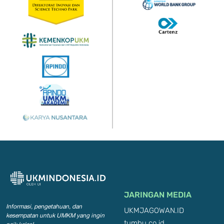
JARINGAN MEDIA
Informasi, pengetahuan, dan
UKMJAGOWAN.ID
kesempatan
untuk UMKM yang ingin
tumbu.co.id