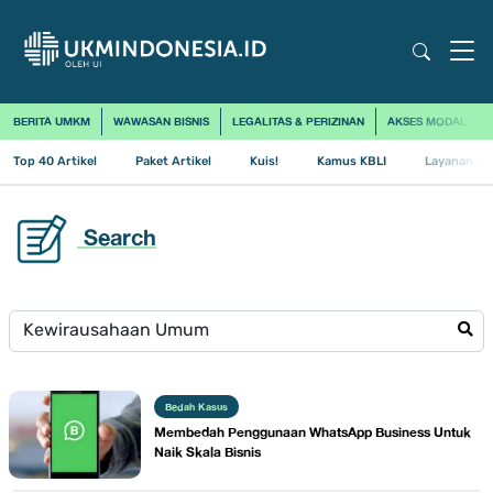
BERITA UMKM
WAWASAN BISNIS
LEGALITAS & PERIZINAN
AKSES MODAL
Top 40 Artikel
Paket Artikel
Kuis!
Kamus KBLI
Layanan Us
Search
Bedah Kasus
Membedah Penggunaan WhatsApp Business Untuk
Naik Skala Bisnis