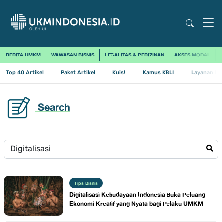
BERITA UMKM
WAWASAN BISNIS
LEGALITAS & PERIZINAN
AKSES MODAL
Top 40 Artikel
Paket Artikel
Kuis!
Kamus KBLI
Layanan Us
Search
Tips Bisnis
Digitalisasi Kebudayaan Indonesia Buka Peluang
Ekonomi Kreatif yang Nyata bagi Pelaku UMKM