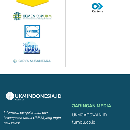
JARINGAN MEDIA
Informasi, pengetahuan, dan
UKMJAGOWAN.ID
kesempatan
untuk UMKM yang ingin
tumbu.co.id
naik kelas!