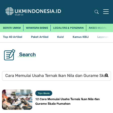
BERITA UMKM
WAWASAN BISNIS
LEGALITAS & PERIZINAN
AKSES MODAL
Top 40 Artikel
Paket Artikel
Kuis!
Kamus KBLI
Layanan Us
Search
Tips Bisnis
12 Cara Memulai Usaha Ternak Ikan Nila dan
Gurame Skala Rumahan