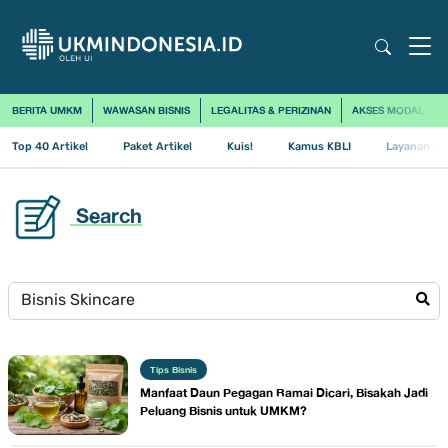
BERITA UMKM
WAWASAN BISNIS
LEGALITAS & PERIZINAN
AKSES MODAL
Top 40 Artikel
Paket Artikel
Kuis!
Kamus KBLI
Layanan Us
Search
Tips Bisnis
Manfaat Daun Pegagan Ramai Dicari, Bisakah Jadi
Peluang Bisnis untuk UMKM?