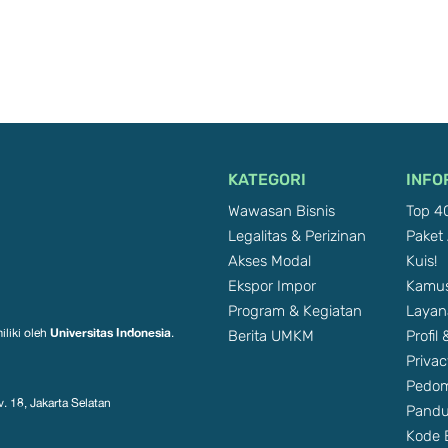
KATEGORI
INFO
Wawasan Bisnis
Top 40
Legalitas & Perizinan
Paket 
Akses Modal
Kuis!
Ekspor Impor
Kamus
Program & Kegiatan
Layan
Berita UMKM
Profil
Universitas Indonesia
iliki oleh
.
Privac
Pedom
. 18, Jakarta Selatan
Pandu
Kode E