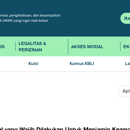
rmasi, pengetahuan, dan kesempatan
Re
k UMKM yang ingin naik kelas!
LEGALITAS &
IS
AKSES MODAL
EK
PERIZINAN
Kuis!
Kamus KBLI
L
Hal yang Wajib Dilakukan Untuk Menjamin Keama