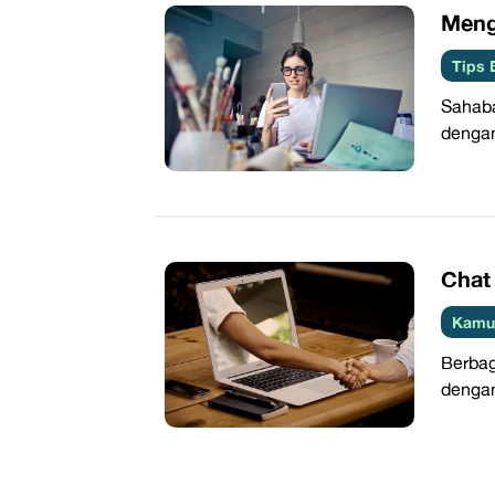
​Men
Tips 
Sahaba
dengan
​Cha
Kamus
Berbag
dengan