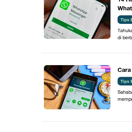
What
Tips 
Tahuka
di ber
​Car
Tips 
Sahaba
mempro