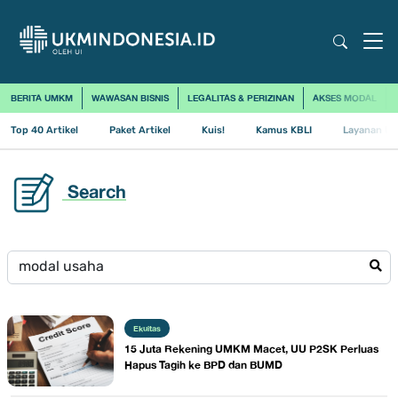
BERITA UMKM
WAWASAN BISNIS
LEGALITAS & PERIZINAN
AKSES MODAL
Top 40 Artikel
Paket Artikel
Kuis!
Kamus KBLI
Layanan Us
Search
Ekuitas
15 Juta Rekening UMKM Macet, UU P2SK Perluas
Hapus Tagih ke BPD dan BUMD