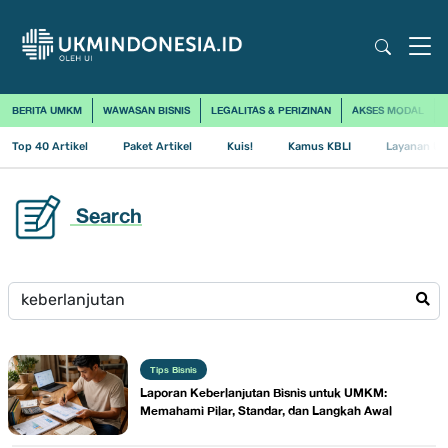
BERITA UMKM
WAWASAN BISNIS
LEGALITAS & PERIZINAN
AKSES MODAL
Top 40 Artikel
Paket Artikel
Kuis!
Kamus KBLI
Layanan Us
Search
Tips Bisnis
Laporan Keberlanjutan Bisnis untuk UMKM:
Memahami Pilar, Standar, dan Langkah Awal