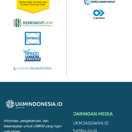
JARINGAN MEDIA
Informasi, pengetahuan, dan
UKMJAGOWAN.ID
kesempatan
untuk UMKM yang ingin
tumbu.co.id
naik kelas!