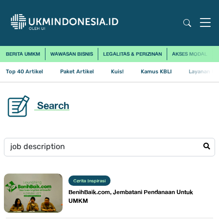
BERITA UMKM
WAWASAN BISNIS
LEGALITAS & PERIZINAN
AKSES MODAL
Top 40 Artikel
Paket Artikel
Kuis!
Kamus KBLI
Layanan Us
Search
Cerita Inspirasi
​BenihBaik.com, Jembatani Pendanaan Untuk
UMKM