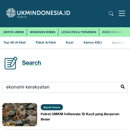
BERITA UMKM
WAWASAN BISNIS
LEGALITAS & PERIZINAN
AKSES MODAL
Top 40 Artikel
Paket Artikel
Kuis!
Kamus KBLI
Layanan Us
Search
Bedah Kasus
Potret UMKM Indonesia: Si Kecil yang Berperan
Besar