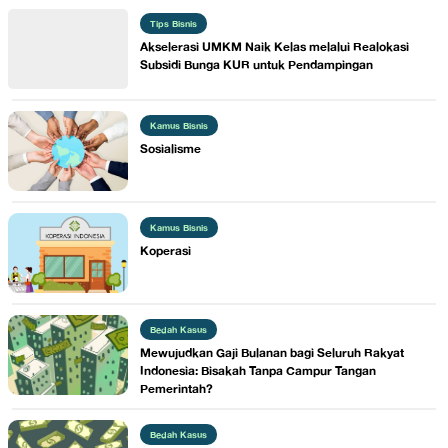
Tips Bisnis
​Akselerasi UMKM Naik Kelas melalui Realokasi
Subsidi Bunga KUR untuk Pendampingan
Kamus Bisnis
​Sosialisme
Kamus Bisnis
​Koperasi
Bedah Kasus
Mewujudkan Gaji Bulanan bagi Seluruh Rakyat
Indonesia: Bisakah Tanpa Campur Tangan
Pemerintah?
Bedah Kasus