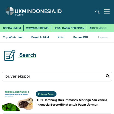
BERITA UMKM
WAWASAN BISNIS
LEGALITAS & PERIZINAN
AKSES MODAL
Top 40 Artikel
Paket Artikel
Kuis!
Kamus KBLI
Layanan Us
Search
Peluang Pasar
ITPC Hamburg Cari Pemasok Moringa dan Vanilla
Indonesia Bersertifikat untuk Pasar Jerman