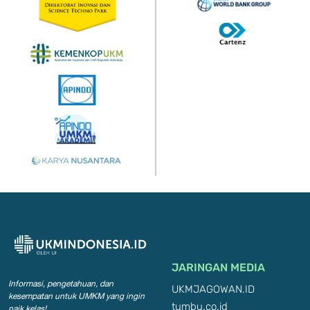
JARINGAN MEDIA
Informasi, pengetahuan, dan
UKMJAGOWAN.ID
kesempatan
untuk UMKM yang ingin
tumbu.co.id
naik kelas!