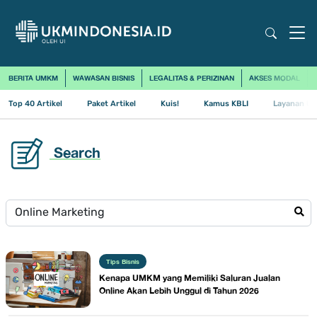
BERITA UMKM
WAWASAN BISNIS
LEGALITAS & PERIZINAN
AKSES MODAL
Top 40 Artikel
Paket Artikel
Kuis!
Kamus KBLI
Layanan Us
Search
Tips Bisnis
Kenapa UMKM yang Memiliki Saluran Jualan
Online Akan Lebih Unggul di Tahun 2026